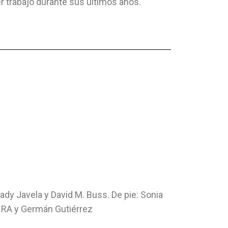
er trabajó durante sus últimos años.
Lady Javela y David M. Buss. De pie: Sonia
o, RA y Germán Gutiérrez