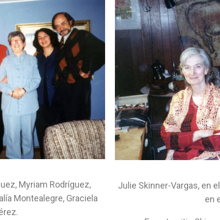
quez, Myriam Rodríguez,
Julie Skinner-Vargas, en el
lía Montealegre, Graciela
en e
érez.