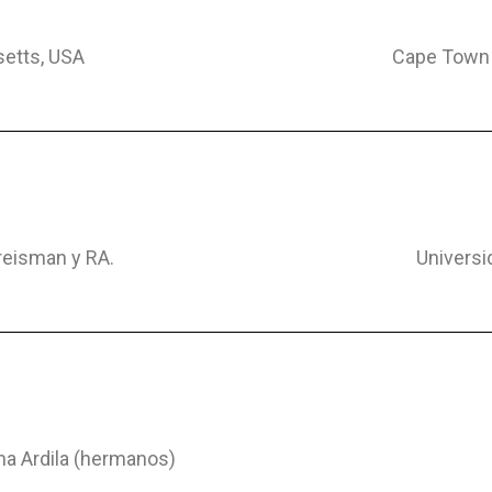
etts, USA
Cape Town (
reisman y RA.
Universi
tha Ardila (hermanos)