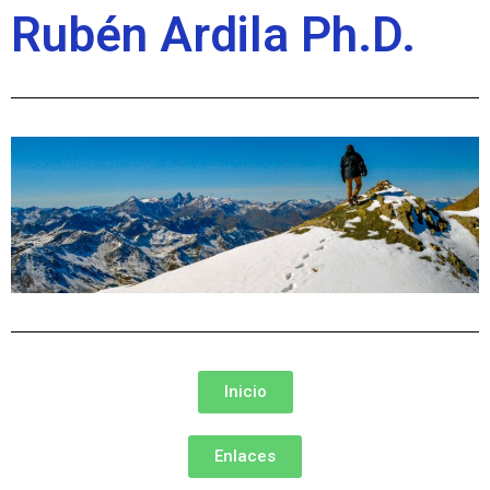
Rubén Ardila Ph.D.
Inicio
Enlaces